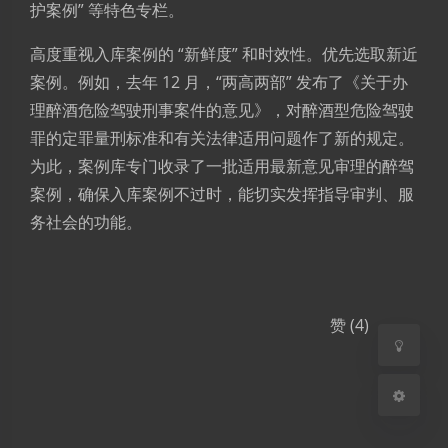
护案例” 等特色专栏。
高度重视入库案例的 “新鲜度” 和时效性。优先选取新近
案例。例如，去年 12 月，“两高两部” 发布了《关于办
理醉酒危险驾驶刑事案件的意见》，对醉酒型危险驾驶
罪的定罪量刑标准和有关法律适用问题作了新的规定。
夜间模式
为此，案例库专门收录了一批适用最新意见审理的醉驾
案例，确保入库案例不过时，能切实发挥指导审判、服
Sans Serif
Serif
务社会的功能。
浅阴影
深阴影
关闭
日落
暗化
灰度
赞 (4)