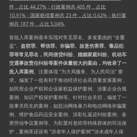
件，占比 44.27%；行政案例共 405 件，占比
10.91%；国家赔偿案例共 23 件，占比 0.62%；执行案
例共 187 件，占比 5.04%
。
首批入库案例基本实现对常见罪名、多发案由的 “全覆
盖”。
盗窃罪、帮信罪、诈骗罪、故意伤害罪、毒品犯
罪等常见罪名，民间借贷纠纷、婚姻家庭纠纷、机动车
交通事故责任纠纷等案件体量较大的案由，均收录了一
批入库案例
。注重体现 “为大局服务、为人民司法” 要
求。编发了一批有利于推动经济社会高质量发展案例，
如民营企业产权和企业家权益保护案例、涉案企业合规
案例、知识产权保护案例等。针对社会关切，编发了一
批事关民生的案例，如惩治网络暴力和电信网络诈骗案
例、维护食品药品安全案例、涉彩礼返还纠纷案例、各
类劳动争议案例等。为彰显对老幼等特殊群体的司法保
护，案例库还设有 “涉老年人保护案例”“涉未成年人保