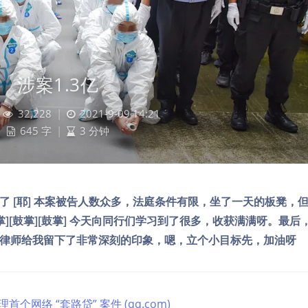
涉案1.3亿
32,228
|
2021-9-09 14:21
645 字
|
3 分钟
 [耶] 本案被告人数众多，法庭条件有限，坐了一天的板凳，
][鼓掌][鼓掌] 今天向同行们学习到了很多，收获满满呀。最后
律师给我留下了非常深刻的印象，嗯，立个小目标先，加油呀
个网络 “套路贷” 案件 (qq.com)