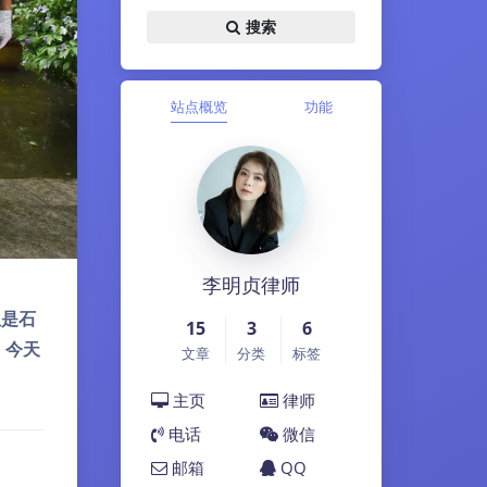
搜索
站点概览
功能
李明贞律师
但是石
15
3
6
，今天
文章
分类
标签
主页
律师
电话
微信
邮箱
QQ