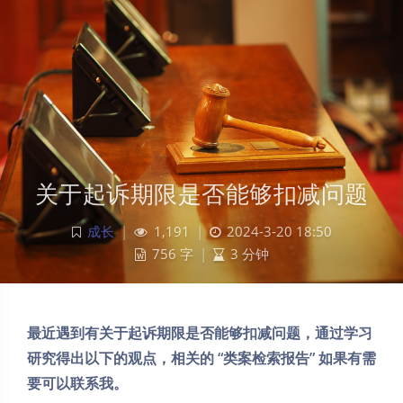
关于起诉期限是否能够扣减问题
成长
|
1,191
|
2024-3-20 18:50
756 字
|
3 分钟
最近遇到有关于起诉期限是否能够扣减问题，通过学习
研究得出以下的观点，相关的 “类案检索报告” 如果有需
要可以联系我。