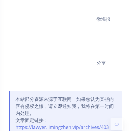
微海报
分享
夜间模式
本站部分资源来源于互联网，如果您认为某些内
Sans Serif
Serif
容有侵权之嫌，请立即通知我，我将在第一时间
浅阴影
深阴影
内处理。
文章固定链接：
https://lawyer.limingzhen.vip/archives/403
关闭
日落
暗化
灰度